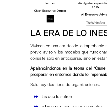
Inditex
divulgador especiali
en IA
Chief Executive Officer
AI Executive Advis
LA ERA DE LO IN
Vivimos en una era donde lo improbable s
previo aviso y los modelos que funciona
consiste solo en anticiparse, sino en est
Apalancándonos en la teoría del “Cisn
prosperar en entornos donde lo impensa
Solo hay dos tipos de organizaciones:
las que lo sufren
y las que lo convierten en ventaja