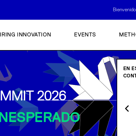
Bienvenido
IRING INNOVATION
EVENTS
METH
EN E
CONT
MMIT 2026
 INESPERADO