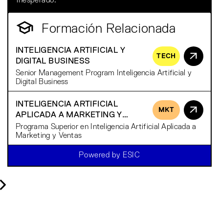
inesperado.
Formación Relacionada
INTELIGENCIA ARTIFICIAL Y
TECH
DIGITAL BUSINESS
Senior Management Program Inteligencia Artificial y
Digital Business
INTELIGENCIA ARTIFICIAL
MKT
APLICADA A MARKETING Y
VENTAS
Programa Superior en Inteligencia Artificial Aplicada a
Marketing y Ventas
Powered by ESIC
BELÉN GRANA
IRENE GÓMEZ
MARÍA
Chief Talent & Innovation
Ex-CEO
Directora 