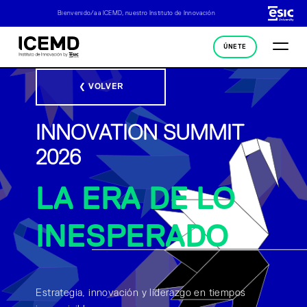
Bienvenido/a a ICEMD, nuestro Instituto de Innovación
ÚNETE
❮ VOLVER
INNOVATION SUMMIT
2026
LA ERA DE LO
INESPERADO
Estrategia, innovación y liderazgo en tiempos