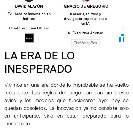
DAVID ALAYÓN
IGNACIO DE GREGORIO
DAV
Ex-Head of Innovation en
Asesor ejecutivo y
Par
Inditex
divulgador especializado
Ec
en IA
Chief Executive Officer
Chief
AI Executive Advisor
LA ERA DE LO
INESPERADO
Vivimos en una era donde lo improbable se ha vuelto
recurrente. Las reglas del juego cambian sin previo
aviso y los modelos que funcionaron ayer hoy se
quedan obsoletos. La innovación ya no consiste solo
en anticiparse, sino en estar preparado para lo
inesperado.