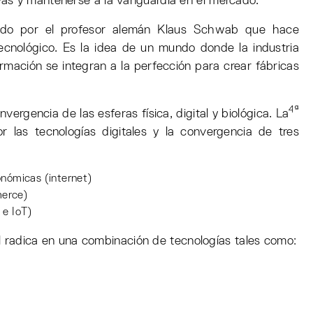
as y mantenerse a la vanguardia en el mercado.
ñado por el profesor alemán Klaus Schwab que hace
tecnológico. Es la idea de un mundo donde la industria
ormación se integran a la perfección para crear fábricas
4ª
nvergencia de las esferas física, digital y biológica. La
or las tecnologías digitales y la convergencia de tres
conómicas (internet)
merce)
 e IoT)
ial radica en una combinación de tecnologías tales como: