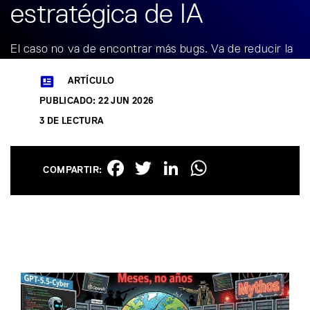
estratégica de IA
El caso no va de encontrar más bugs. Va de reducir la
deuda de seguridad del software crítico antes de que
ARTÍCULO
la IA acelere también el ataque.
PUBLICADO: 22 JUN 2026
3 DE LECTURA
Facebook
Twitter
LinkedIn
WhatsAp
COMPARTIR: