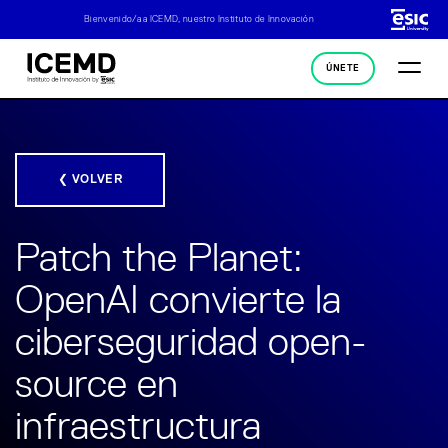
Bienvenido/a a ICEMD, nuestro Instituto de Innovación
ÚNETE
❮ VOLVER
Patch the Planet:
OpenAI convierte la
ciberseguridad open-
source en
infraestructura