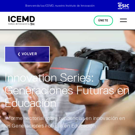
Bienvenido/a a ICEMD, nuestro Instituto de Innovación
ÚNETE
❮ VOLVER
Innovation Series:
Generaciones Futuras en
Educación
Informe sectorial sobre tendencias en innovación en
las Generaciones Futuras en Educación