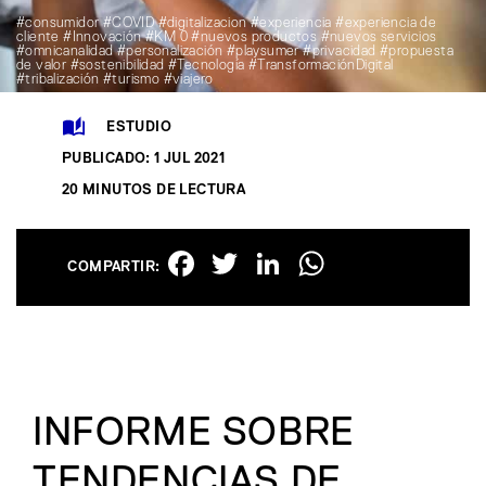
#consumidor #COVID #digitalizacion #experiencia #experiencia de
cliente #Innovación #KM 0 #nuevos productos #nuevos servicios
#omnicanalidad #personalización #playsumer #privacidad #propuesta
de valor #sostenibilidad #Tecnología #TransformaciónDigital
#tribalización #turismo #viajero
ESTUDIO
PUBLICADO: 1 JUL 2021
20 MINUTOS DE LECTURA
Facebook
Twitter
LinkedIn
WhatsAp
COMPARTIR:
INFORME SOBRE
TENDENCIAS DE