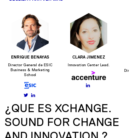
ENRIQUE BENAYAS
CLARA JIMENEZ
MA
Director General de ESIC
Innovation Center Lead.
Business & Marketing
Directo
School
¿QUE ES XCHANGE.
SOUND FOR CHANGE
AND INNOVATION ?