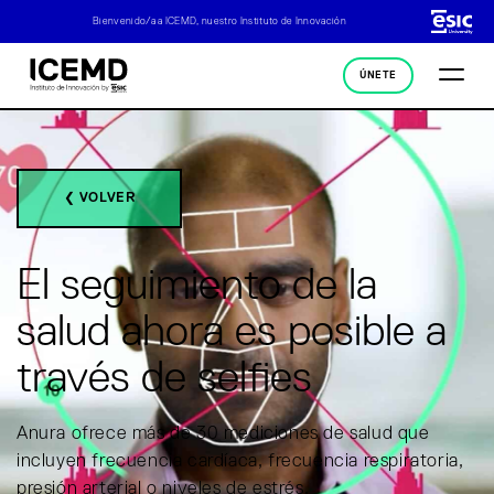
Bienvenido/a a ICEMD, nuestro Instituto de Innovación
ÚNETE
❮ VOLVER
El seguimiento de la
salud ahora es posible a
través de selfies
Anura ofrece más de 30 mediciones de salud que
incluyen frecuencia cardíaca, frecuencia respiratoria,
presión arterial o niveles de estrés.