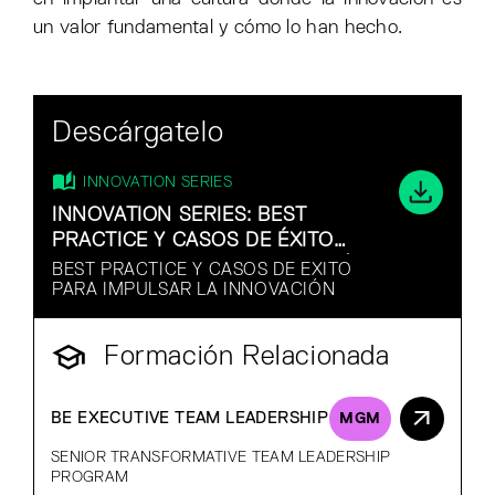
un valor fundamental y cómo lo han hecho.
Descárgatelo
INNOVATION SERIES
INNOVATION SERIES: BEST
PRACTICE Y CASOS DE ÉXITO
PARA IMPULSAR LA INNOVACIÓN
BEST PRACTICE Y CASOS DE ÉXITO
PARA IMPULSAR LA INNOVACIÓN
Formación Relacionada
BE EXECUTIVE TEAM LEADERSHIP
MGM
SENIOR TRANSFORMATIVE TEAM LEADERSHIP
PROGRAM